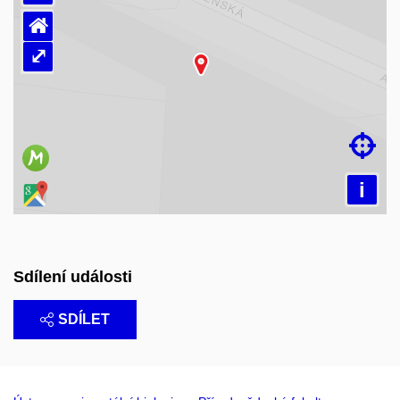
⌂
⤢
Načítám mapu…

i
Sdílení události
SDÍLET