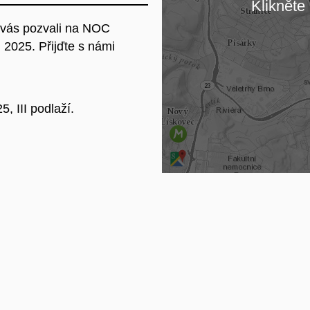
Klikněte 
m vás pozvali na NOC
Na
2025. Přijďte s námi
, III podlaží.