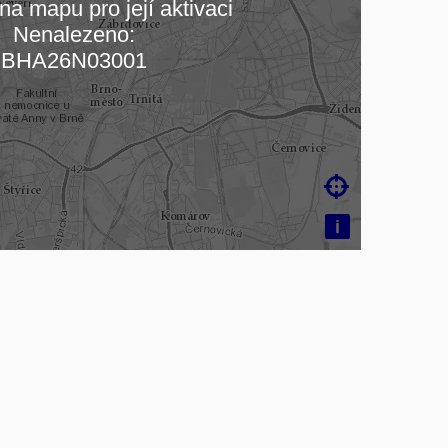
na mapu pro její aktivaci
Nenalezeno:
čítám mapu…
BHA26N03001

i