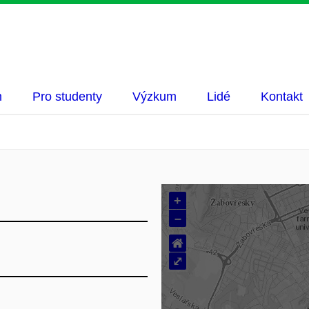
m
Pro studenty
Výzkum
Lidé
Kontakt
+
–
⌂
⤢