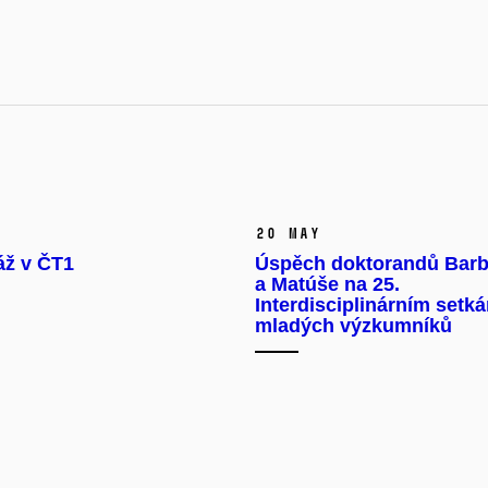
20 May
áž v ČT1
Úspěch doktorandů Barb
a Matúše na 25.
Interdisciplinárním setká
mladých výzkumníků