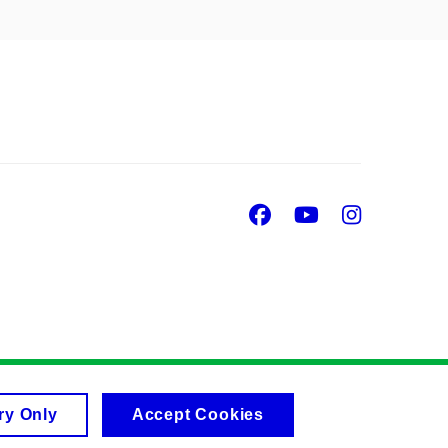
Facebook
Youtube
Insta
ry Only
Accept Cookies