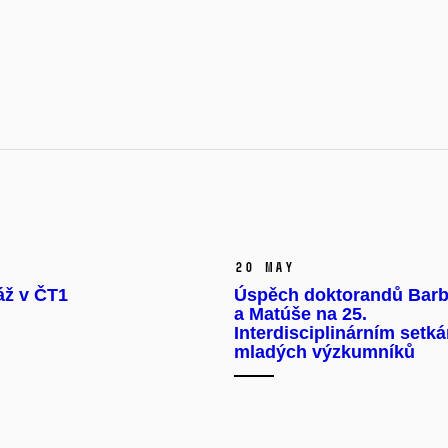
20 May
áž v ČT1
Úspěch doktorandů Barb
a Matúše na 25.
Interdisciplinárním setká
mladých výzkumníků