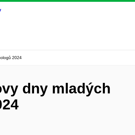
iologů 2024
ovy dny mladých
024